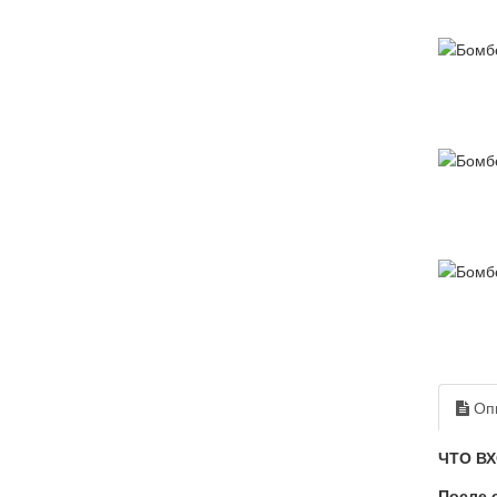
Оп
ЧТО В
После 