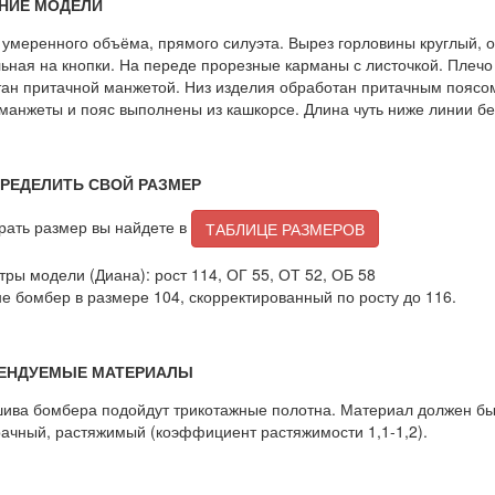
НИЕ МОДЕЛИ
умеренного объёма, прямого силуэта. Вырез горловины круглый, 
ьная на кнопки. На переде прорезные карманы с листочкой. Плечо
ан притачной манжетой. Низ изделия обработан притачным поясом и
 манжеты и пояс выполнены из кашкорсе. Длина чуть ниже линии бе
ПРЕДЕЛИТЬ СВОЙ РАЗМЕР
рать размер вы найдете в
ТАБЛИЦЕ РАЗМЕРОВ
ры модели (Диана): рост 114, ОГ 55, ОТ 52, ОБ 58
е бомбер в размере 104, скорректированный по росту до 116.
ЕНДУЕМЫЕ МАТЕРИАЛЫ
ива бомбера подойдут трикотажные полотна. Материал должен быт
ачный, растяжимый (коэффициент растяжимости 1,1-1,2).