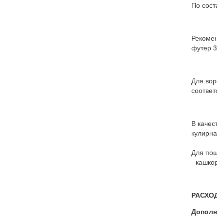
По сост
Рекомен
футер 3
Для вор
соответ
В качес
кулирна
Для пош
- кашко
РАСХО
Дополн