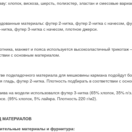
аву: хлопок, вискоза, шерсть, полиэстер, эластан и смесовые вариа
дованные материалы: футер 2-нитка, футер 2-нитка с начесом, фут
-нитка, футер 3-нитка с начесом, плотное джерси.
отника, манжет и пояса используется высокоэластичный трикотаж –
ствии с основным материалом.
тве подкладочного материала для мешковины кармана подойдут бол
я гладь, футер 2-нитка. Плотность подбирать в соответствии с ос
ива на модели использовался футер 3-нитка (65% хлопок, 35% п/э.
рсе. (95% хлопок, 5% лайкра. Плотность 220 г/м2).
Д МАТЕРИАЛОВ
ительные материалы и фурнитура: