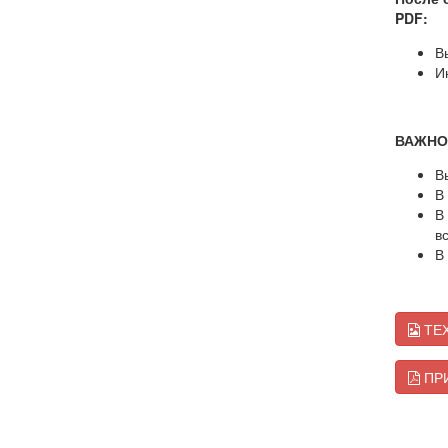
PDF:
В
И
ВАЖНО
В
В
В
в
В
ТЕХ
ПРИ