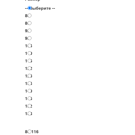
-- Выберите --
80
86
92
98
104
110
116
122
128
134
140
146
152
158
80-116