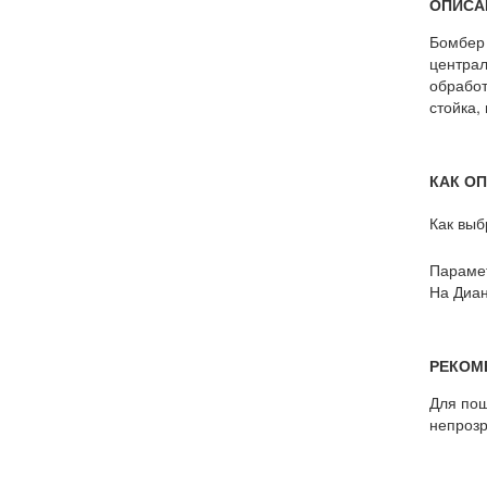
ОПИСА
Бомбер 
централ
обработ
стойка,
КАК О
Как выб
Парамет
На Диан
РЕКОМ
Для пош
непрозр