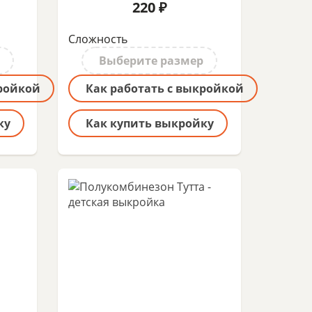
220 ₽
Сложность
Выберите размер
кройкой
Как работать с выкройкой
ку
Как купить выкройку