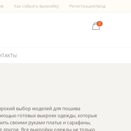
ов
Как собрать выкройку
Регистрация/вход
0
НТАКТЫ
широкий выбор моделей для пошива
омощью готовых выкроек одежды, которые
сшить своими руками платье и сарафаны,
е другое. Все выкройки одежды не только