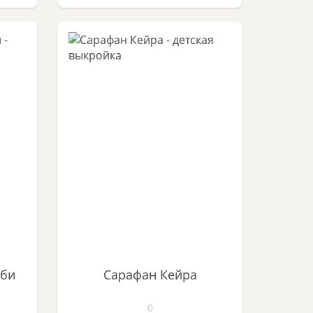
бби
Сарафан Кейра
0