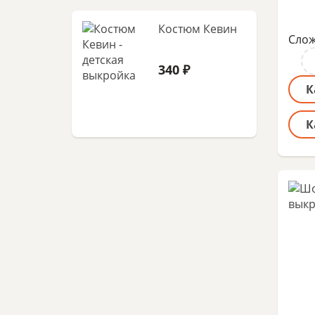
Костюм Кевин
Слож
340 ₽
К
К