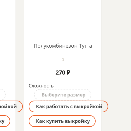
Полукомбинезон Тутта
0
270 ₽
Сложность
Выберите размер
кройкой
Как работать с выкройкой
ку
Как купить выкройку