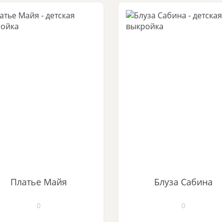
Платье Майя
Блуза Сабина
0
0