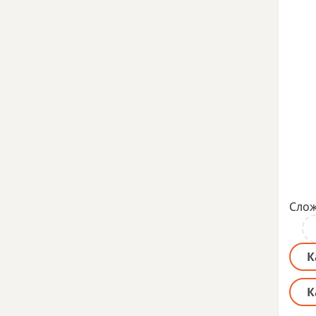
Слож
К
К