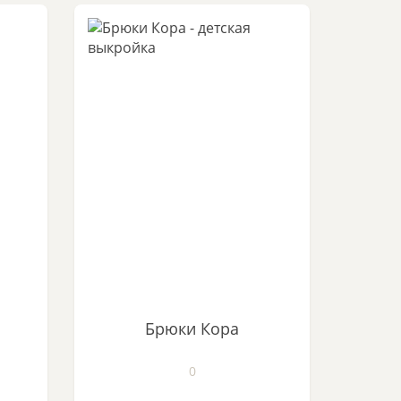
Брюки Кора
0