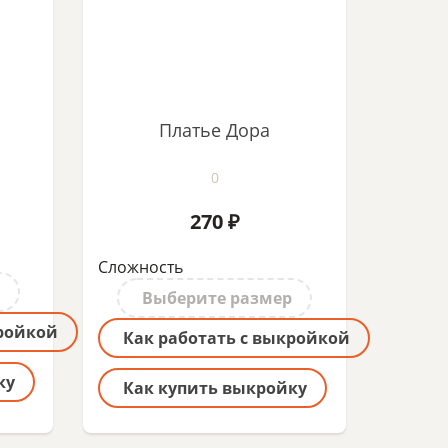
Платье Дора
0
270 ₽
Сложность
Выберите размер
кройкой
Как работать с выкройкой
ку
Как купить выкройку