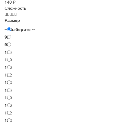
140 ₽
Сложность
Размер
-- Выберите --
92
98
104
110
116
122
128
134
140
146
152
158