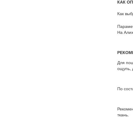
КАК О
Как выб
Парамет
На Алих
РЕКОМ
Для пош
ощупь, 
По сост
Рекомен
ткань.