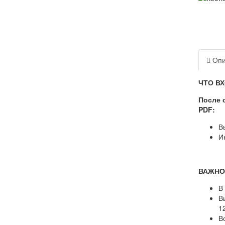
Опи
ЧТО В
После 
PDF:
В
И
ВАЖНО
В
В
12
В