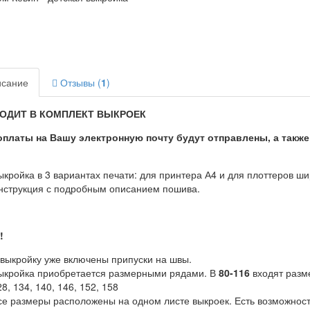
сание
Отзывы (
1
)
ХОДИТ В КОМПЛЕКТ ВЫКРОЕК
оплаты на Вашу электронную почту будут отправлены, а также
ыкройка в 3 вариантах печати: для принтера А4 и для плоттеров ш
нструкция с подробным описанием пошива.
!
 выкройку уже включены припуски на швы.
ыкройка приобретается размерными рядами. В
80-116
входят разме
8, 134, 140, 146, 152, 158
се размеры расположены на одном листе выкроек. Есть возможность 