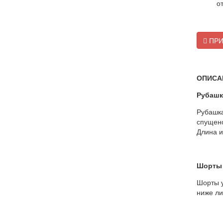
о
ПРИ
ОПИСА
Рубашк
Рубашка
спущено
Длина и
Шорты
Шорты у
ниже ли