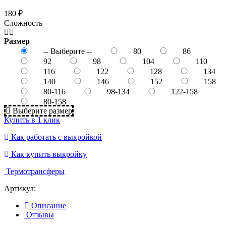
180 ₽
Сложность
Размер
-- Выберите --
80
86
92
98
104
110
116
122
128
134
140
146
152
158
80-116
98-134
122-158
80-158
Выберите размер
Купить в 1 клик
Как работать с выкройкой
Как купить выкройку
Термотрансферы
Артикул:
Описание
Отзывы