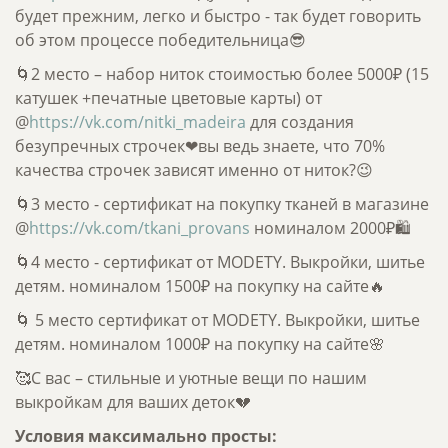
будет прежним, легко и быстро - так будет говорить
об этом процессе победительница😎
🌀2 место – набор ниток стоимостью более 5000₽ (15
катушек +печатные цветовые карты) от
@
https://vk.com/nitki_madeira
для создания
безупречных строчек❤вы ведь знаете, что 70%
качества строчек зависят именно от ниток?😉
🌀3 место - сертификат на покупку тканей в магазине
@
https://vk.com/tkani_provans
номиналом 2000₽🛍
🌀4 место - сертификат от MODETY. Выкройки, шитье
детям. номиналом 1500₽ на покупку на сайте🔥
🌀 5 место сертификат от MODETY. Выкройки, шитье
детям. номиналом 1000₽ на покупку на сайте🌸
🥰С вас – стильные и уютные вещи по нашим
выкройкам для ваших деток💔
Условия максимально просты: