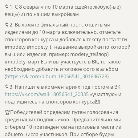
🌀1. С 8 февраля по 10 марта сшейте любую(-ые)
вещь(-и) по нашим выкройкам
🌀2. Выложите финальный пост с отшитыми
изделиями до 10 марта включительно, отметьте
спонсоров конкурса и добавьте к тексту поста тэги
#modety #modety_(+название выкройки по которой
вы шили изделия, пример: modety_тейлор)
#modety_март Если вы участвуете в ВК, то также
необходимо добавить итоговое фото в альбом
(
https://vk.com/album-18056541_301636728
)
🌀3. Напишите в комментариях под постом в ВК
https://vk.com/wall-18056541_20335
«участвую» и
подпишитесь на спонсоров конкурса🙌
🏆Победителей определим путем голосования
среди наших подписчиков. Предварительно мы
отберем 10 претендентов на призовые места из
общего числа участников. При отборе будем